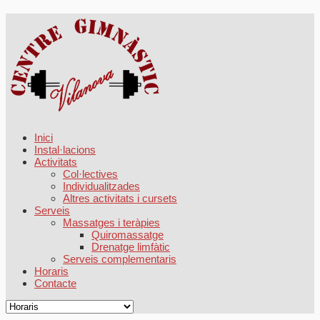
Inici
Instal·lacions
Activitats
Col·lectives
Individualitzades
Altres activitats i cursets
Serveis
Massatges i teràpies
Quiromassatge
Drenatge limfàtic
Serveis complementaris
Horaris
Contacte