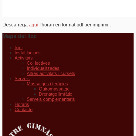
Descarrega
aquí
l'horari en format pdf per imprimir.
Mapa del lloc
Inici
Instal·lacions
Activitats
Col·lectives
Individualitzades
Altres activitats i cursets
Serveis
Massatges i teràpies
Quiromassatge
Drenatge limfàtic
Serveis complementaris
Horaris
Contacte