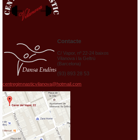
Contacte
C/ Vapor, nº 22-24 baixos
Vilanova i la Geltrú
(Barcelona)
(93) 893 28 53
centregimnasticvilanova@hotmail.com