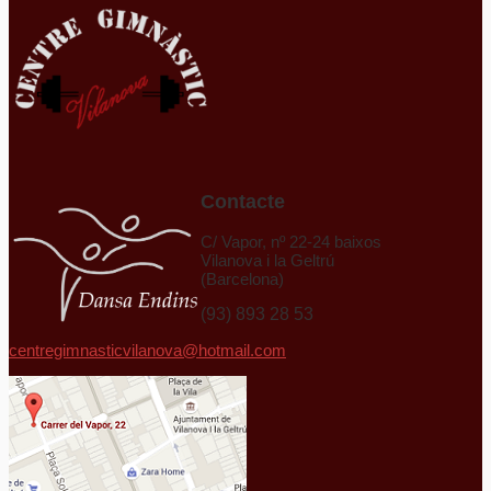
Contacte
C/ Vapor, nº 22-24 baixos
Vilanova i la Geltrú
(Barcelona)
(93) 893 28 53
centregimnasticvilanova@hotmail.com