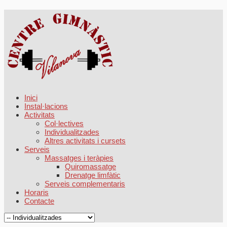
Inici
Instal·lacions
Activitats
Col·lectives
Individualitzades
Altres activitats i cursets
Serveis
Massatges i teràpies
Quiromassatge
Drenatge limfàtic
Serveis complementaris
Horaris
Contacte