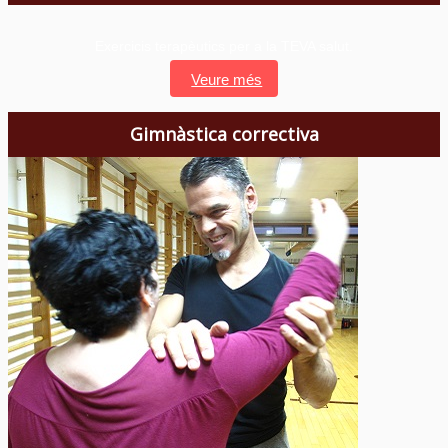
Exercicis terapèutics per a la TEVA salut.
Veure més
Gimnàstica correctiva