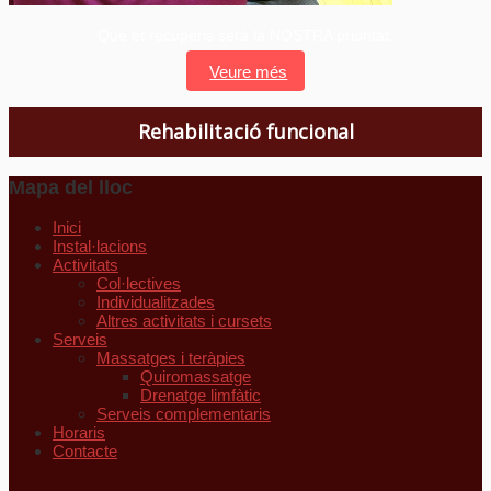
Que et recuperis serà la NOSTRA prioritat.
Veure més
Rehabilitació funcional
Mapa del lloc
Inici
Instal·lacions
Activitats
Col·lectives
Individualitzades
Altres activitats i cursets
Serveis
Massatges i teràpies
Quiromassatge
Drenatge limfàtic
Serveis complementaris
Horaris
Contacte